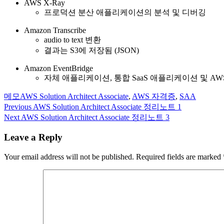
AWS X-Ray
프로덕션 분산 애플리케이션의 분석 및 디버깅
Amazon Transcribe
audio to text 변환
결과는 S3에 저장됨 (JSON)
Amazon EventBridge
자체 애플리케이션, 통합 SaaS 애플리케이션 및 
Categories
Tags
메모
AWS Solution Architect Associate
,
AWS 자격증
,
SAA
Post
Previous
Previous
AWS Solution Architect Associate 정리노트 1
post:
Next
Next
AWS Solution Architect Associate 정리노트 3
navigation
post:
Leave a Reply
Your email address will not be published.
Required fields are marked