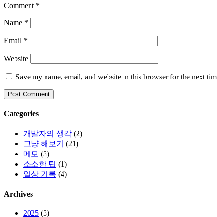
Comment
*
Name
*
Email
*
Website
Save my name, email, and website in this browser for the next ti
Categories
개발자의 생각
(2)
그냥 해보기
(21)
메모
(3)
소소한 팁
(1)
일상 기록
(4)
Archives
2025
(3)