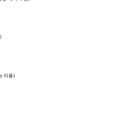
리
cy 이용)